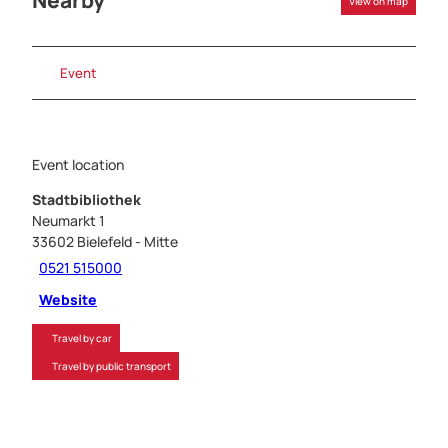
Nearby
View on map
Event
Event location
Stadtbibliothek
Neumarkt 1
33602
Bielefeld
- Mitte
0521 515000
Website
Travel by car
Travel by public transport