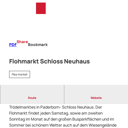
T
o
S
Bookmark
Search
Menu
list
c
h
o
a
n
r
t
e
e
Share
PDF
Bookmark
n
t
Flohmarkt Schloss Neuhaus
Flea market
Route
Website
Trödeln hat hier Tradition! Das ist das Motto des
Trödelmarktes in Paderborn- Schloss Neuhaus. Der
Flohmarkt findet jeden Samstag, sowie am zweiten
Sonntag im Monat auf den großen Busparkflächen und im
Sommer bei schönem Wetter auch auf dem Wiesengelände