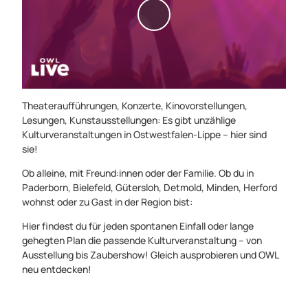
V
i
d
e
o
a
Theateraufführungen, Konzerte, Kinovorstellungen,
b
Lesungen, Kunstausstellungen: Es gibt unzählige
s
Kulturveranstaltungen in Ostwestfalen-Lippe – hier sind
sie!
p
i
Ob alleine, mit Freund:innen oder der Familie. Ob du in
e
Paderborn, Bielefeld, Gütersloh, Detmold, Minden, Herford
l
wohnst oder zu Gast in der Region bist:
e
Hier findest du für jeden spontanen Einfall oder lange
n
gehegten Plan die passende Kulturveranstaltung – von
Ausstellung bis Zaubershow! Gleich ausprobieren und OWL
neu entdecken!