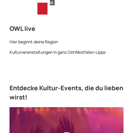
Z
Mark Angelo Sampan von Pexels |
CC-BY-SA
u
T
Merkzettel
Suche
Menü
m
e
I
i
OWL live
n
l
h
e
a
n
Hier beginnt ­deine Region
l
Kulturveranstaltungen in ganz ­OstWestfalen-Lippe
t
Entdecke Kultur-Events, ­die du lieben
wirst!