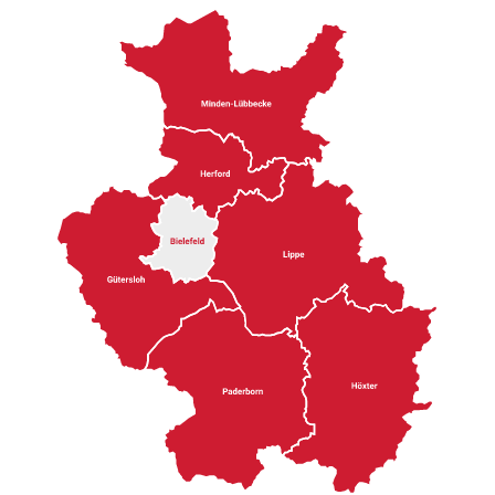
der Kunsthalle und den Bühnen des Theaters
über das Sparrenburg­fest bis zum
Leineweber-Markt.
In Altstadt­gassen und modernen
Kulturzentren treffen Kreativität und
Tradition aufeinander. Erlebe die pulsierende
Kulturszene und finde deine Lieblingsevents.
Veranstaltungen ­Bielefeld ►