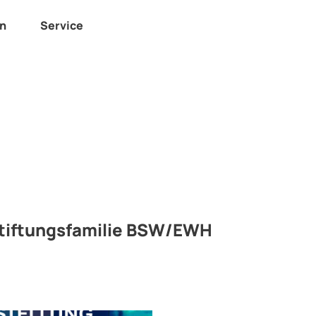
n
Service
T
Merkzettel
Suche
e
i
l
e
n
Stiftungsfamilie BSW/EWH