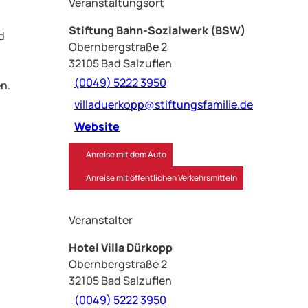
Veranstaltungsort
Stiftung Bahn-Sozialwerk (BSW)
d
Obernbergstraße 2
32105
Bad Salzuflen
(0049) 5222 3950
en.
villaduerkopp@stiftungsfamilie.de
Website
Anreise mit dem Auto
Anreise mit öffentlichen Verkehrsmitteln
Veranstalter
Hotel Villa Dürkopp
Obernbergstraße 2
32105
Bad Salzuflen
(0049) 5222 3950