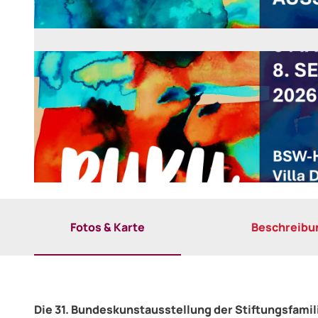
© Stiftung Bahn-Sozialwerk (BSW) Hotel Villa Dürkopp |
CC-BY-SA
Fotos & Karte
Beschreibu
Die 31. Bundeskunstausstellung der Stiftungsfami