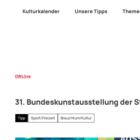
Z
u
Kulturkalender
Unsere Tipps
Theme
m
I
n
h
a
l
t
OWL live
31. Bundeskunstausstellung der 
Tipp
Sport/Freizeit
Brauchtum/Kultur