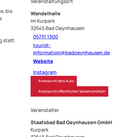
Veranstaltungsort
e, bis
Wandelhalle
s
Im Kurpark
32545
Bad Oeynhausen
05731 1300
 statt.
tourist-
information@badoeynhausen.de
Website
Instagram
Anreise mit dem Auto
Anreise mit öffentlichen Verkehrsmitteln
Veranstalter
Staatsbad Bad Oeynhausen GmbH
Kurpark
32545
Bad Oeynhausen