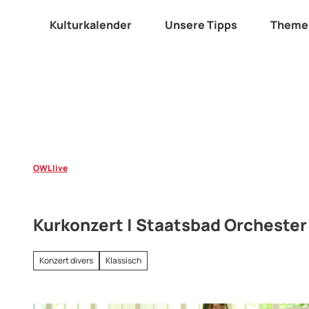
Z
u
Kulturkalender
Unsere Tipps
Theme
m
I
n
h
a
l
t
OWL live
Kurkonzert | Staatsbad Orchester
Konzert divers
Klassisch