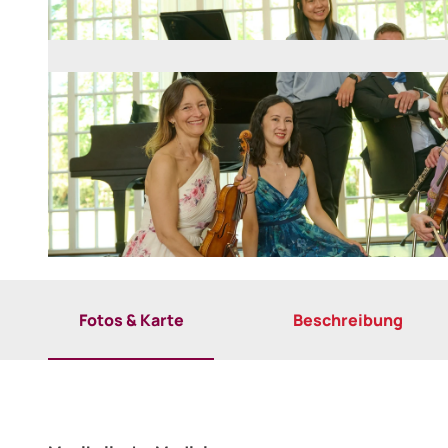
© Staatsbad Bad Oeynhausen / P. Hübbe |
CC-BY-ND
Fotos & Karte
Beschreibung