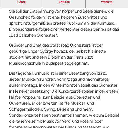
mit dem Staatsbad Orchester
Route
Anrufen
Website
Sie soll der Entspannung von Körper und Seele dienen, die
Gesundheit fördern, ist eher heiteren Zuschnittes und
spricht naturgemäß ein breites Publikum an, die Kurmusik.
Ein besonders erfolgreicher Verfechter dieses Genres ist das
„Bad Salzuflen Orchester“.
Gründer und Chef des Staatsbad Orchesters ist der
gebürtige Ungar György Kovacs, der selbst Klarinette
studiert hat und sein Diplom an der Franz Liszt
Musikhochschule in Budapest abgelegt hat.
Die tägliche Kurmusik ist in einer Besetzung von bis zu
sieben Musikern zu hören, vormittags und nachmittags,
außer montags. In den Wintermonaten spielt das Orchester
in kleinerer Besetzung. Die Kurkonzerte spielen in der ersten
Hälfte Potpourris, zum Beispiel aus Operetten und
Ouvertüren, in der zweiten Hälfte Musical- und
Schlagermelodien, Swing, Dixieland und mehr.
Sonderkonzerte haben bestimmte Themen, wie zum Beispiel
die Italienreise mit Musik von Verdi und Rossini, oder
französische Komponisten wie Bizet und Massenet. Am