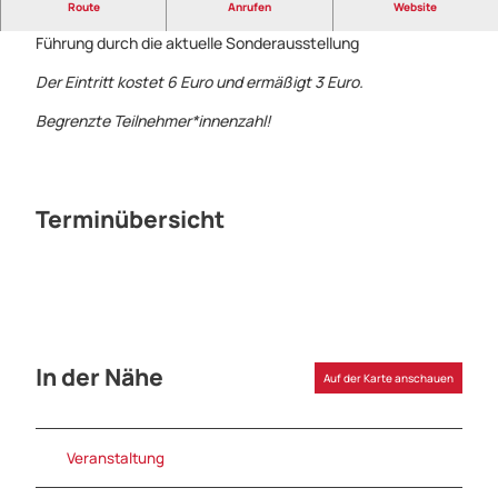
Tee. Tradition trifft Design
Route
Anrufen
Website
Führung durch die aktuelle Sonderausstellung
Der Eintritt kostet 6 Euro und ermäßigt 3 Euro.
Begrenzte Teilnehmer*innenzahl!
Terminübersicht
In der Nähe
Auf der Karte anschauen
Veranstaltung