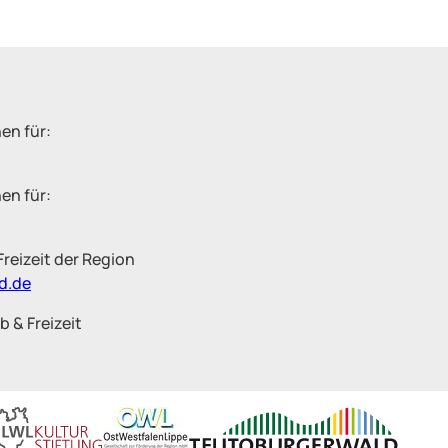
nen für:
en für:
Freizeit der Region
d.de
b & Freizeit