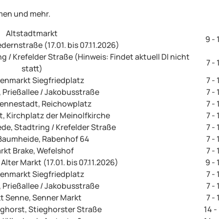
umen und mehr.
Altstadtmarkt
9 - 
edernstraße (17.01. bis 07.11.2026)
/ Krefelder Straße (Hinweis: Findet aktuell DI nicht
7 -
statt)
nmarkt Siegfriedplatz
7 -
 Prießallee / Jakobusstraße
7 -
ennestadt, Reichowplatz
7 -
, Kirchplatz der Meinolfkirche
7 -
de, Stadtring / Krefelder Straße
7 -
Baumheide, Rabenhof 64
7 -
rkt Brake, Wefelshof
7 -
Alter Markt (17.01. bis 07.11.2026)
9 - 
nmarkt Siegfriedplatz
7 -
 Prießallee / Jakobusstraße
7 -
t Senne, Senner Markt
7 -
ghorst, Stieghorster Straße
14 -