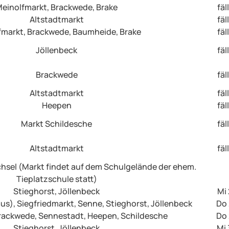
einolfmarkt, Brackwede, Brake
fäl
Altstadtmarkt
fäl
fmarkt, Brackwede, Baumheide, Brake
fäl
Jöllenbeck
fäl
Brackwede
fäl
Altstadtmarkt
fäl
Heepen
fäl
Markt Schildesche
fäl
Altstadtmarkt
fäl
sel (Markt findet auf dem Schulgelände der ehem.
Tieplatzschule statt)
Stieghorst, Jöllenbeck
Mi 
 aus), Siegfriedmarkt, Senne, Stieghorst, Jöllenbeck
Do 
Brackwede, Sennestadt, Heepen, Schildesche
Do 
Stieghorst, Jöllenbeck
Mi 