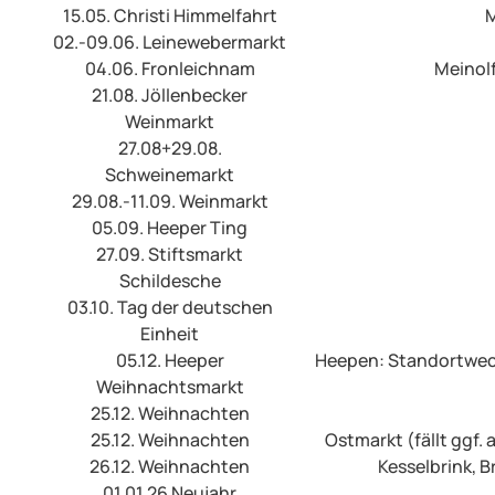
15.05. Christi Himmelfahrt
M
02.-09.06. Leinewebermarkt
04.06. Fronleichnam
Meinol
21.08. Jöllenbecker
Weinmarkt
27.08+29.08.
Schweinemarkt
29.08.-11.09. Weinmarkt
05.09. Heeper Ting
27.09. Stiftsmarkt
Schildesche
03.10. Tag der deutschen
Einheit
05.12. Heeper
Heepen: Standortwech
Weihnachtsmarkt
25.12. Weihnachten
25.12. Weihnachten
Ostmarkt (fällt ggf.
26.12. Weihnachten
Kesselbrink, 
01.01.26 Neujahr