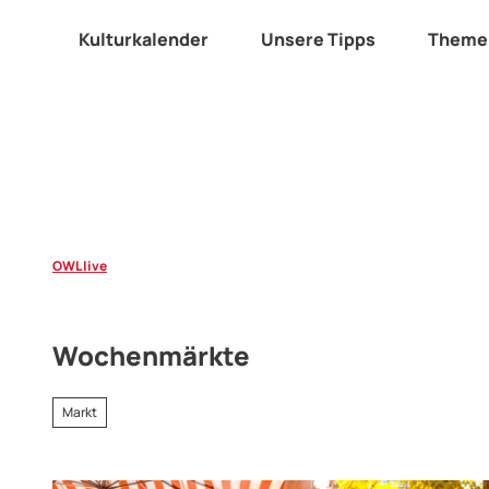
Z
u
Kulturkalender
Unsere Tipps
Theme
m
I
n
h
a
l
t
OWL live
Wochenmärkte
Markt