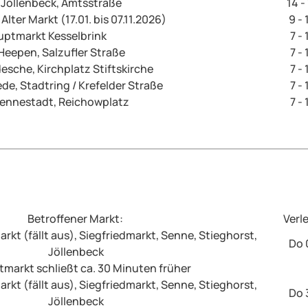
 Jöllenbeck, Amtsstraße
14 -
Alter Markt (17.01. bis 07.11.2026)
9 - 
ptmarkt Kesselbrink
7 -
Heepen, Salzufler Straße
7 -
esche, Kirchplatz Stiftskirche
7 -
de, Stadtring / Krefelder Straße
7 -
ennestadt, Reichowplatz
7 -
Betroffener Markt:
Verle
rkt (fällt aus), Siegfriedmarkt, Senne, Stieghorst,
Do 
Jöllenbeck
tmarkt schließt ca. 30 Minuten früher
rkt (fällt aus), Siegfriedmarkt, Senne, Stieghorst,
Do 
Jöllenbeck