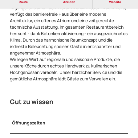
Das Restaurant Vivendi ist Teil des neuen Paderborner
Route
Anrufen
Website
Tagungszentrums - dem Hotel Vivendi. Erbaut im Jahr 2018,
verfügt das barrierefreie Haus über eine moderne
Architektur, ein offenes Atrium und eine zeitgerechte
technische Ausstattung. Im gesamten Restaurantbereich
herrscht - dank Betonkernaktivierung - ein ausgezeichnetes
Klima. Durch das harmonische Raumkonzept und die
indirekte Beleuchtung speisen Gäste in entspannter und
angenehmer Atmosphäre.
Wir legen Wert auf regionale und saisonale Produkte, die
unsere Köche durch echtes Handwerk zu kulinarischen
Hochgenüssen veredeln. Unser herzlicher Service und die
gemütliche Atmosphäre lädt Gäste zum Verweilen ein.
Gut zu wissen
Öffnungszeiten