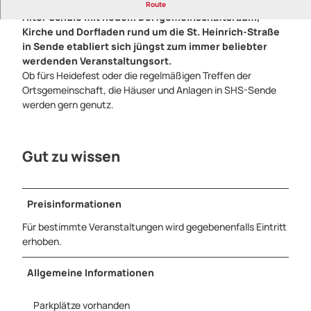
Der Bereich zwischen Grundschule und Kindergarten,
Route
Alter Schule mit neuem Dorfgemeinschaftsraum,
Kirche und Dorfladen rund um die St. Heinrich-Straße
in Sende etabliert sich jüngst zum immer beliebter
werdenden Veranstaltungsort.
Ob fürs Heidefest oder die regelmäßigen Treffen der
Ortsgemeinschaft, die Häuser und Anlagen in SHS-Sende
werden gern genutz.
Gut zu wissen
Preisinformationen
Für bestimmte Veranstaltungen wird gegebenenfalls Eintritt
erhoben.
Allgemeine Informationen
Parkplätze vorhanden