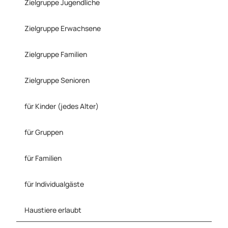
d
Zielgruppe Jugendliche
G
m
Zielgruppe Erwachsene
b
H
2
Zielgruppe Familien
.
j
Zielgruppe Senioren
p
g
für Kinder (jedes Alter)
für Gruppen
für Familien
für Individualgäste
Haustiere erlaubt