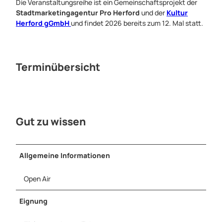
Die Veranstaltungsreihe ist ein Gemeinschaftsprojekt der
r
Stadtmarketingagentur Pro Herford
und der
Kultur
M
Herford gGmbH
und findet 2026 bereits zum 12. Mal statt.
e
i
n
e
Terminübersicht
S
t
a
d
t
-
Gut zu wissen
P
r
o
Allgemeine Informationen
H
e
Open Air
r
f
Eignung
o
r