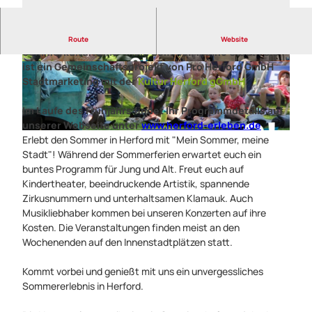
Während der Sommerferien NRW läuft in Herford die
Route
Website
Sommerkulturreihe
"Mein Sommer, meine Stadt"
. Sie
ist ein Gemeinschaftsprojekt von Pro Herford GmbH
H
©
CC-BY-SA
Stadtmarketing mit der
Kultur Herford gGmbH
.
e
r
Im Laufe des Frühjahrs findet Ihr Programmdetails auf
f
unserer Webseite unter
www.herford-erleben.de
o
©
CC-BY-SA
Erlebt den Sommer in Herford mit "Mein Sommer, meine
r
Stadt"! Während der Sommerferien erwartet euch ein
d
buntes Programm für Jung und Alt. Freut euch auf
-
Kindertheater, beeindruckende Artistik, spannende
M
Zirkusnummern und unterhaltsamen Klamauk. Auch
e
Musikliebhaber kommen bei unseren Konzerten auf ihre
i
Kosten. Die Veranstaltungen finden meist an den
n
Wochenenden auf den Innenstadtplätzen statt.
S
o
Kommt vorbei und genießt mit uns ein unvergessliches
m
Sommererlebnis in Herford.
m
e