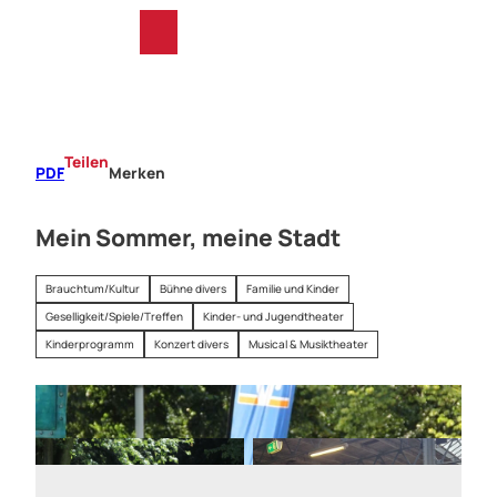
Z
u
T
Merkzettel
Suche
Menü
m
e
I
i
n
l
h
e
a
n
Teilen
PDF
Merken
l
t
Mein Sommer, meine Stadt
Brauchtum/Kultur
Bühne divers
Familie und Kinder
Geselligkeit/Spiele/Treffen
Kinder- und Jugendtheater
Kinderprogramm
Konzert divers
Musical & Musiktheater