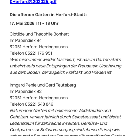
0Herford%202026.pdf
Die offenen Gärten in Herford-Stadt:
17. Mai 2026 | 11 – 18 Uhr
Clotilde und Théophile Bonhert
Im Papendiek 94
32051 Herford-Herringhausen
Telefon 05221 176 951
Was mich immer wieder fasziniert, ist das im Garten stets
unbeirrt aufs neue Entspringen der Freude;ein Urschwung
aus dem Boden, der zugleich Kraftakt und Frieden ist.
Irmgard Pehle und Gerd Teuteberg
Im Papendiek 92
32051 Herford-Herringhausen
Telefon 05221 348 846
Naturnaher Garten mit heimischen Wildstauden und
Gehölzen, variiert jährlich durch Selbstaussaat und bietet
Lebensraum für zahlreiche Insekten. Gemüse- und
Obstgarten zur Selbstversorgung sind ebenso Prinzip wie
gebrauchte Baumaterialien im grenzübergreifenden Garten